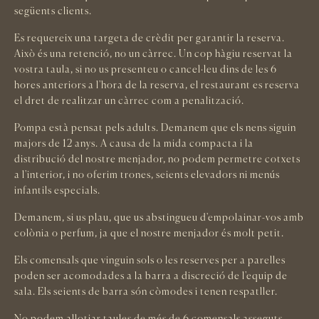
següents clients.
Es requereix una targeta de crèdit per garantir la reserva.
Això és una retenció, no un càrrec. Un cop hàgiu reservat la
vostra taula, si no us presenteu o cancel·leu dins de les 6
hores anteriors a l'hora de la reserva, el restaurant es reserva
el dret de realitzar un càrrec com a penalització.
Pompa està pensat pels adults. Demanem que els nens siguin
majors de 12 anys. A causa de la mida compacta i la
distribució del nostre menjador, no podem permetre cotxets
a l'interior, i no oferim trones, seients elevadors ni menús
infantils especials.
Demanem, si us plau, que us abstingueu d'empolainar-vos amb
colònia o perfum, ja que el nostre menjador és molt petit.
Els comensals que vinguin sols o les reserves per a parelles
poden ser acomodades a la barra a discreció de l'equip de
sala. Els seients de barra són còmodes i tenen respatller.