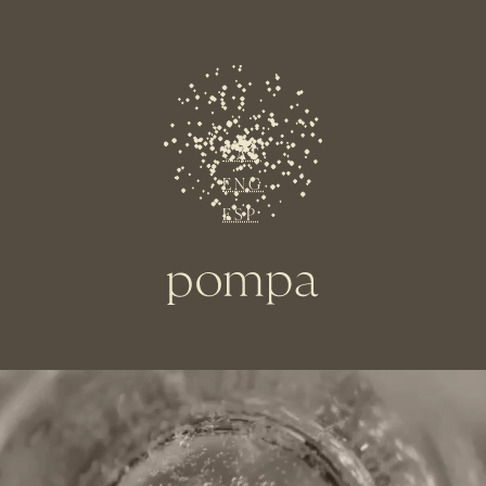
CAT
ENG
ESP