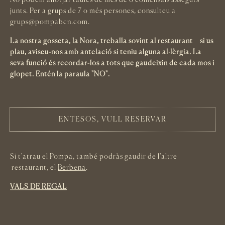
No podem allotjar taules de més de 6 comensals asseguts
junts. Per a grups de 7 o més persones, consulteu a
grups@pompabcn.com.
La nostra gosseta, la Nora, treballa sovint al restaurant – si us
plau, aviseu-nos amb antelació si teniu alguna al·lèrgia. La
seva funció és recordar-los a tots que gaudeixin de cada mos i
glopet. Entén la paraula "NO".
ENTESOS, VULL RESERVAR
Si t'atrau el Pompa, també podràs gaudir de l'altre
restaurant, el
Berbena
.
VALS DE REGAL